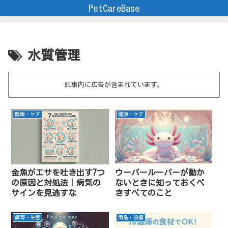
PetCareBase
水質管理
記事内に広告が含まれています。
健康・ケア
健康・ケア
金魚がエサを吐き出す7つ
ウーパールーパーが動か
の原因と対処法｜病気の
ないときに知っておくべ
サインを見逃すな
きすべてのこと
飼育・生態
用品・設備