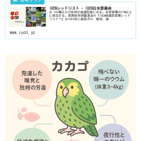
IUCNレッドリスト - IUCN日本委員会
42,100種以上の生物が絶滅危機にある。全評価種の27%以上
に相当する。国際自然保護連合の『IUCN絶滅危惧種レッド
リスト™』は1964年に創設され、動物、植...
www.iucn.jp