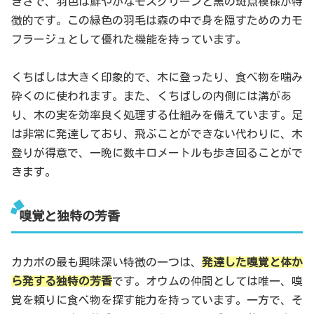
きさで、羽色は鮮やかなモスグリーンと黒の斑点模様が特
徴的です。この緑色の羽毛は森の中で身を隠すためのカモ
フラージュとして優れた機能を持っています。
くちばしは大きく印象的で、木に登ったり、食べ物を噛み
砕くのに使われます。また、くちばしの内側には溝があ
り、木の実を効率良く処理する仕組みを備えています。足
は非常に発達しており、飛ぶことができない代わりに、木
登りが得意で、一晩に数キロメートルも歩き回ることがで
きます。
嗅覚と独特の芳香
カカポの最も興味深い特徴の一つは、
発達した嗅覚と体か
ら発する独特の芳香
です。オウムの仲間としては唯一、嗅
覚を頼りに食べ物を探す能力を持っています。一方で、そ