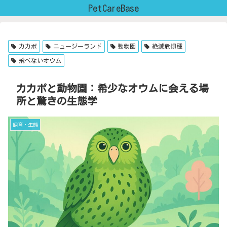
PetCareBase
カカポ
ニュージーランド
動物園
絶滅危惧種
飛べないオウム
カカポと動物園：希少なオウムに会える場
所と驚きの生態学
飼育・生態