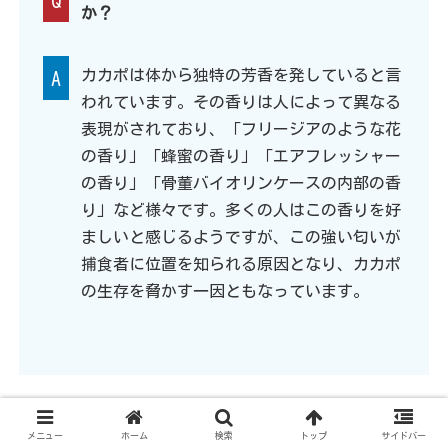
か？
カカポは体から独特の芳香を発していると言
A
われています。その香りは人によって異なる
表現がされており、「フリージアのような花
の香り」「蜂蜜の香り」「エアフレッシャー
の香り」「骨董バイオリンケースの内部の香
り」など様々です。多くの人はこの香りを好
ましいと感じるようですが、この強い匂いが
捕食者に位置を知られる原因となり、カカポ
の生存を脅かす一因ともなっています。
日本人がカカポを実際に見るにはどうす
メニュー
ホーム
検索
トップ
サイドバー