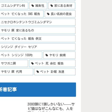
ゴミムシダマシ科
雑食性
家にある食材
ペット 亡くなった SNS 報告
長い名前の昆虫
ニセクロホシテントウゴミムシダマシ
ヤモリ 餌 家にあるもの
ペット 亡くなった 報告 例文
シリンジ ダイソー セリア
ペット シリンジ 100均
ヤモリ 飼育
サワガニ餌
ペット 死 会社 報告
ヤモリ 餌 代用
ペット 訃報 友達
新着記事
3000頭に1頭しかいない——サ
ビ猫はなぜこんなにも、人を