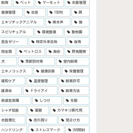
飼育
ペット
マーモット
水質管理
健康管理
生態
100均
餌
エキゾチックアニマル
鳴き声
猫
スピリチュアル
環境整備
動物園
昆虫ゼリー
特定外来生物
後悔
爬虫類
ペットロス
寿命
野鳥観察
犬
季節別対策
室内飼育
エキノコックス
健康診断
栄養管理
緩和ケア
温度管理
飼育許可
譲渡会
ドライアイ
飼育方法
絶滅危惧種
しつけ
冬眠
シャチ知能
里親
カマキリ餌代用
水質悪化
売れ残り
見分け方
ハンドリング
ストレスマーク
UVB照射