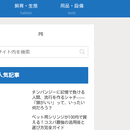
飼育・生態
用品・設備
habitat
tools
PR
人気記事
チンパンジーに記憶で負ける
人間、流行を作るシャチ——
「頭がいい」って、いったい
何だろう？
ペット用シリンジが100均で買
える！コスパ最強の活用術と
選び方完全ガイド