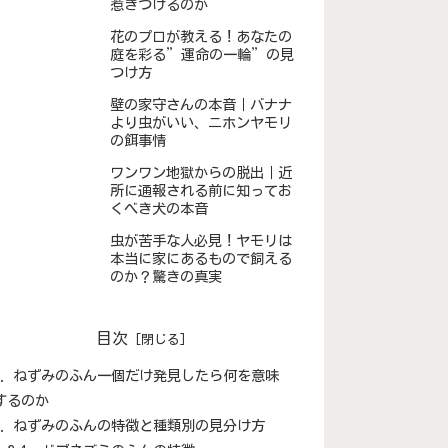
惹きつけるのか
花のプロが教える！あなたの
庭を彩る”運命の一輪”の見
つけ方
壁の家守さんの本音｜バナナ
より虫がいい、ニホンヤモリ
の餌事情
ワンワン地獄からの脱出｜近
所に通報される前に知ってお
くべき犬の本音
虫が苦手な人必見！ヤモリは
本当に家にあるもので飼える
のか？驚きの真実
目次
ねずみのふん一個だけ発見したら何を意味
するのか
ねずみのふんの特徴と種類別の見分け方