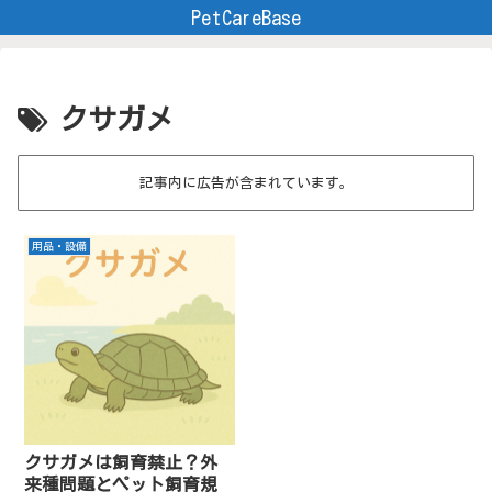
PetCareBase
クサガメ
記事内に広告が含まれています。
用品・設備
クサガメは飼育禁止？外
来種問題とペット飼育規