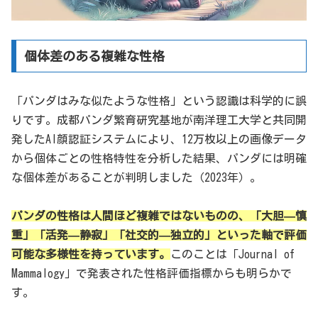
個体差のある複雑な性格
「パンダはみな似たような性格」という認識は科学的に誤
りです。成都パンダ繁育研究基地が南洋理工大学と共同開
発したAI顔認証システムにより、12万枚以上の画像データ
から個体ごとの性格特性を分析した結果、パンダには明確
な個体差があることが判明しました（2023年）。
パンダの性格は人間ほど複雑ではないものの、「大胆—慎
重」「活発—静寂」「社交的—独立的」といった軸で評価
可能な多様性を持っています。
このことは「Journal of
Mammalogy」で発表された性格評価指標からも明らかで
す。