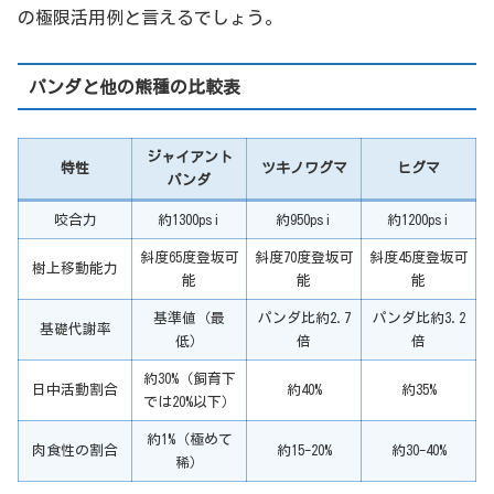
の極限活用例と言えるでしょう。
パンダと他の熊種の比較表
ジャイアント
特性
ツキノワグマ
ヒグマ
パンダ
咬合力
約1300psi
約950psi
約1200psi
斜度65度登坂可
斜度70度登坂可
斜度45度登坂可
樹上移動能力
能
能
能
基準値（最
パンダ比約2.7
パンダ比約3.2
基礎代謝率
低）
倍
倍
約30%（飼育下
日中活動割合
約40%
約35%
では20%以下）
約1%（極めて
肉食性の割合
約15-20%
約30-40%
稀）