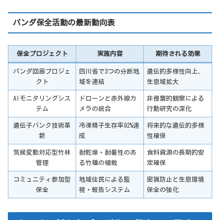
パンダ保全活動の最新動向表
保全プロジェクト
実施内容
期待される効果
パンダ回廊プロジェ
四川省で3つの分断地
遺伝的多様性向上、
クト
域を連結
生息域拡大
AIモニタリングシス
ドローンと赤外線カ
非侵襲的観察による
テム
メラの統合
行動研究の深化
遺伝子バンク技術革
冷凍精子生存率92%達
将来的な遺伝的多様
新
成
性確保
気候変動対応型竹林
耐乾燥・耐暑性のあ
食料資源の長期的安
管理
る竹種の植栽
定確保
コミュニティ参加型
地域住民による監
密猟防止と生息環境
保全
視・報告システム
保全の強化