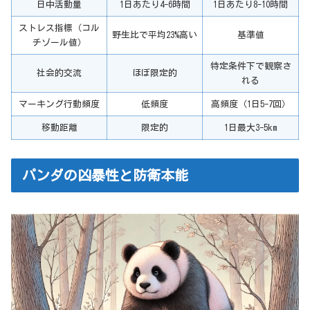
日中活動量
1日あたり4-6時間
1日あたり8-10時間
ストレス指標（コル
野生比で平均23%高い
基準値
チゾール値）
特定条件下で観察さ
社会的交流
ほぼ限定的
れる
マーキング行動頻度
低頻度
高頻度（1日5-7回）
移動距離
限定的
1日最大3-5km
パンダの凶暴性と防衛本能