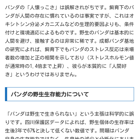
パンダの「人懐っこさ」は誤解されがちです。飼育下のパ
ンダが人間の存在に慣れているのは事実ですが、これはオ
キシトシン分泌メカニズムなどの生理的要因よりも、条件
付けと環境適応によるものです。野生のパンダは基本的に
人間を避け、接触するのは非常に稀です。成都パンダ基地
の研究によれば、飼育下でもパンダのストレス反応は来場
者数の増加と正の相関を示しており（ストレスホルモン値
が通常時の1.4倍まで上昇）、彼らが本質的に「人間好
き」というわけではありません。
パンダの野生生存能力について
「パンダは野生で生きられない」という主張は科学的に誤
りです。四川保護区データによれば、野生個体の生存率は
生後3年で67%と決して低くない数値です。問題はパンダ
自身の生存能力ではなく、生息地の減少と分断化にありま