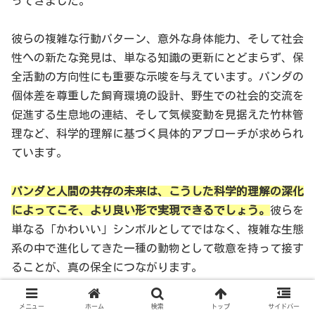
ってきました。
彼らの複雑な行動パターン、意外な身体能力、そして社会
性への新たな発見は、単なる知識の更新にとどまらず、保
全活動の方向性にも重要な示唆を与えています。パンダの
個体差を尊重した飼育環境の設計、野生での社会的交流を
促進する生息地の連結、そして気候変動を見据えた竹林管
理など、科学的理解に基づく具体的アプローチが求められ
ています。
パンダと人間の共存の未来は、こうした科学的理解の深化
によってこそ、より良い形で実現できるでしょう。
彼らを
単なる「かわいい」シンボルとしてではなく、複雑な生態
系の中で進化してきた一種の動物として敬意を持って接す
ることが、真の保全につながります。
私たちが目指すべきは、パンダの本質的な性格や行動を尊
メニュー
ホーム
検索
トップ
サイドバー