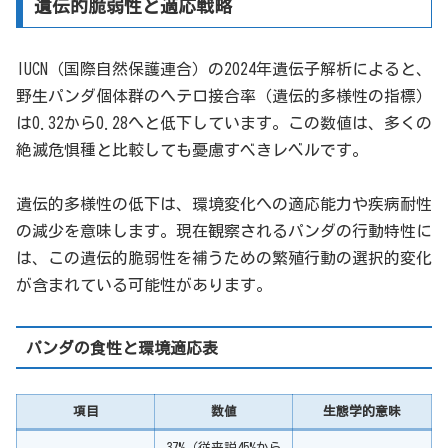
遺伝的脆弱性と適応戦略
IUCN（国際自然保護連合）の2024年遺伝子解析によると、
野生パンダ個体群のヘテロ接合率（遺伝的多様性の指標）
は0.32から0.28へと低下しています。この数値は、多くの
絶滅危惧種と比較しても憂慮すべきレベルです。
遺伝的多様性の低下は、環境変化への適応能力や疾病耐性
の減少を意味します。現在観察されるパンダの行動特性に
は、この遺伝的脆弱性を補うための繁殖行動の選択的変化
が含まれている可能性があります。
パンダの食性と環境適応表
項目
数値
生態学的意味
37%（従来説45%から