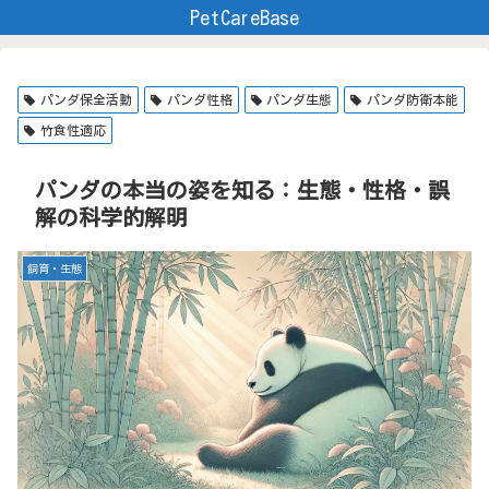
PetCareBase
パンダ保全活動
パンダ性格
パンダ生態
パンダ防衛本能
竹食性適応
パンダの本当の姿を知る：生態・性格・誤
解の科学的解明
飼育・生態