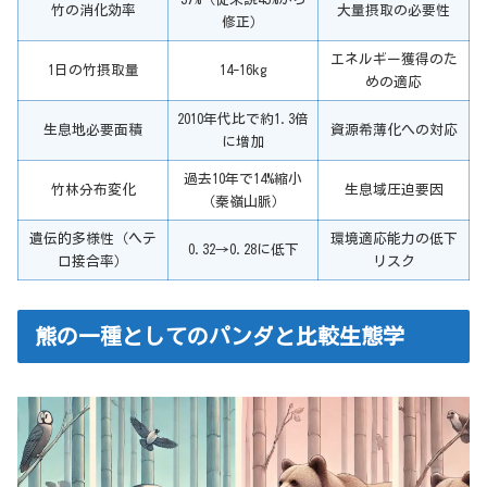
竹の消化効率
大量摂取の必要性
修正）
エネルギー獲得のた
1日の竹摂取量
14-16kg
めの適応
2010年代比で約1.3倍
生息地必要面積
資源希薄化への対応
に増加
過去10年で14%縮小
竹林分布変化
生息域圧迫要因
（秦嶺山脈）
遺伝的多様性（ヘテ
環境適応能力の低下
0.32→0.28に低下
ロ接合率）
リスク
熊の一種としてのパンダと比較生態学