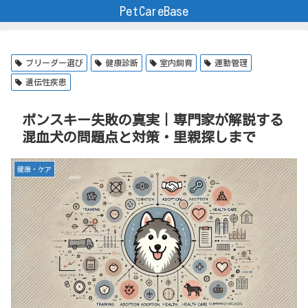
PetCareBase
ブリーダー選び
健康診断
室内飼育
運動管理
遺伝性疾患
ポンスキー失敗の真実｜専門家が解説する
混血犬の問題点と対策・里親探しまで
健康・ケア