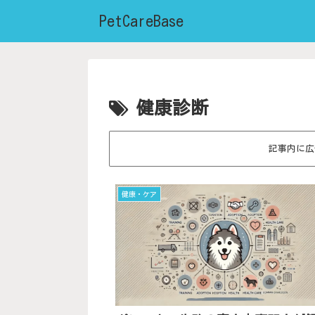
PetCareBase
健康診断
記事内に広
健康・ケア