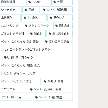
絶滅危惧種
しつけ
冬眠
シャチ知能
里親
カマキリ餌代用
水質悪化
売れ残り
見分け方
ハンドリング
ストレスマーク
UVB照射
ゴミムシダマシ科
雑食性
家にある食材
ペット 亡くなった SNS 報告
長い名前の昆虫
ニセクロホシテントウゴミムシダマシ
ヤモリ 餌 家にあるもの
ペット 亡くなった 報告 例文
シリンジ ダイソー セリア
ペット シリンジ 100均
ヤモリ 飼育
サワガニ餌
ペット 死 会社 報告
ヤモリ 餌 代用
ペット 訃報 友達