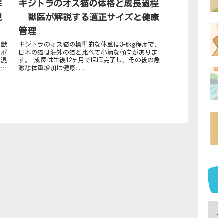
解
キジトラのオス猫の体格と成長過程
親
– 獣医が解説する適正サイズと健康
管理
。獣
キジトラのオス猫の標準的な体重は3-5kg程度で、
のポ
日本の猫は海外の猫と比べて小柄な傾向がありま
。混
す。 成長は生後12ヶ月でほぼ完了し、その後の急
注意
激な体重増加は健康...