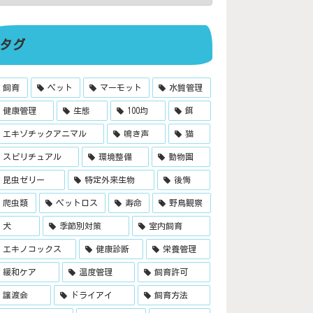
タグ
飼育
ペット
マーモット
水質管理
健康管理
生態
100均
餌
エキゾチックアニマル
鳴き声
猫
スピリチュアル
環境整備
動物園
昆虫ゼリー
特定外来生物
後悔
爬虫類
ペットロス
寿命
野鳥観察
犬
季節別対策
室内飼育
エキノコックス
健康診断
栄養管理
緩和ケア
温度管理
飼育許可
譲渡会
ドライアイ
飼育方法