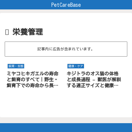
PetCareBase
栄養管理
記事内に広告が含まれています。
飼育・生態
健康・ケア
ミヤコヒキガエルの寿命
キジトラのオス猫の体格
と飼育のすべて｜野生・
と成長過程 – 獣医が解説
飼育下での寿命から長生
する適正サイズと健康管
きのコツまで
理