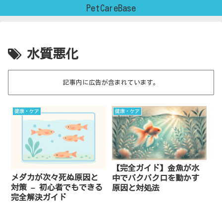
PetCareBase
水質悪化
記事内に広告が含まれています。
健康・ケア
健康・ケア
【完全ガイド】金魚が水
メダカが次々死ぬ原因と
中でパクパク口を動かす
対策 – 初心者でもできる
原因と対処法
完全解決ガイド