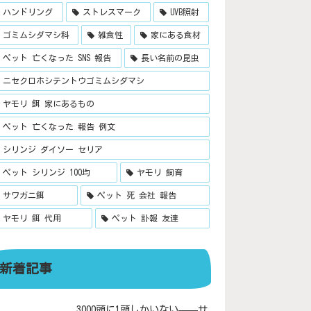
ハンドリング
ストレスマーク
UVB照射
ゴミムシダマシ科
雑食性
家にある食材
ペット 亡くなった SNS 報告
長い名前の昆虫
ニセクロホシテントウゴミムシダマシ
ヤモリ 餌 家にあるもの
ペット 亡くなった 報告 例文
シリンジ ダイソー セリア
ペット シリンジ 100均
ヤモリ 飼育
サワガニ餌
ペット 死 会社 報告
ヤモリ 餌 代用
ペット 訃報 友達
新着記事
3000頭に1頭しかいない——サ