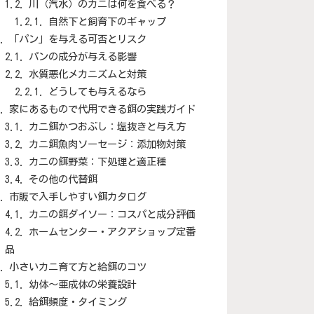
川（汽水）のカニは何を食べる？
自然下と飼育下のギャップ
「パン」を与える可否とリスク
パンの成分が与える影響
水質悪化メカニズムと対策
どうしても与えるなら
家にあるもので代用できる餌の実践ガイド
カニ餌かつおぶし：塩抜きと与え方
カニ餌魚肉ソーセージ：添加物対策
カニの餌野菜：下処理と適正種
その他の代替餌
市販で入手しやすい餌カタログ
カニの餌ダイソー：コスパと成分評価
ホームセンター・アクアショップ定番
品
小さいカニ育て方と給餌のコツ
幼体〜亜成体の栄養設計
給餌頻度・タイミング