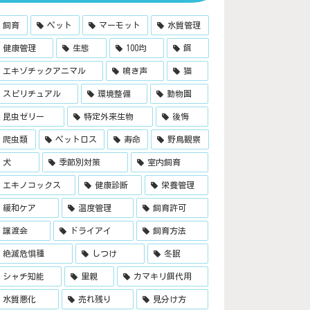
飼育
ペット
マーモット
水質管理
健康管理
生態
100均
餌
エキゾチックアニマル
鳴き声
猫
スピリチュアル
環境整備
動物園
昆虫ゼリー
特定外来生物
後悔
爬虫類
ペットロス
寿命
野鳥観察
犬
季節別対策
室内飼育
エキノコックス
健康診断
栄養管理
緩和ケア
温度管理
飼育許可
譲渡会
ドライアイ
飼育方法
絶滅危惧種
しつけ
冬眠
シャチ知能
里親
カマキリ餌代用
水質悪化
売れ残り
見分け方