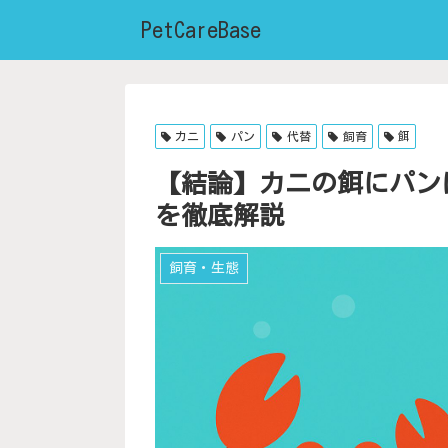
PetCareBase
カニ
パン
代替
飼育
餌
【結論】カニの餌にパンは
を徹底解説
飼育・生態