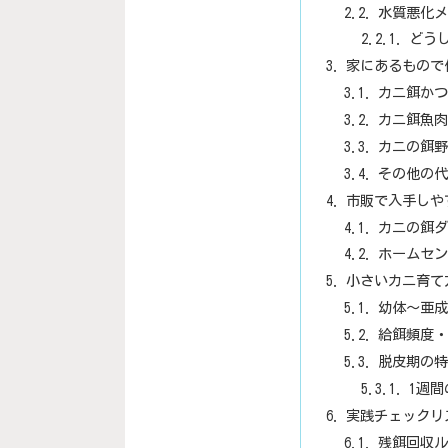
水質悪化メ
どう
家にあるもので
カニ餌かつ
カニ餌魚肉
カニの餌野
その他の代
市販で入手しや
カニの餌ダ
ホームセン
小さいカニ育て
幼体〜亜成
給餌頻度・
脱皮期の特
1週
実践チェックリ
残餌回収ル