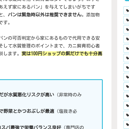
あえず家にあるパン」を与えてしまいがちです
と、
パンは緊急時以外は推奨できません
。添加物
です。
パンの可否判定から家にあるもので代用できる安
そして水質管理のポイントまで、カニ飼育初心者
説します。
実は100円ショップの餌だけでも十分高
だが水質悪化リスクが高い
（非常時のみ
で野菜とかつおぶしが最適
（塩抜き必
はコスパ最強で栄養バランス良好
（専門店の