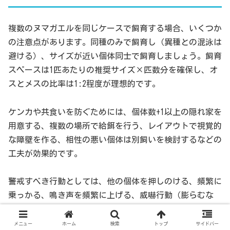
複数のヌマガエルを同じケースで飼育する場合、いくつか
の注意点があります。同種のみで飼育し（異種との混泳は
避ける）、サイズが近い個体同士で飼育しましょう。飼育
スペースは1匹あたりの推奨サイズ×匹数分を確保し、オ
スとメスの比率は1:2程度が理想的です。
ケンカや共食いを防ぐためには、個体数+1以上の隠れ家を
用意する、複数の場所で給餌を行う、レイアウトで視覚的
な障壁を作る、相性の悪い個体は別飼いを検討するなどの
工夫が効果的です。
警戒すべき行動としては、他の個体を押しのける、頻繁に
乗っかる、鳴き声を頻繁に上げる、威嚇行動（膨らむな
ど）などがあります。これらの行動が頻繁に見られる場合
は、すぐに別のケースに分けることをおすすめします。
メニュー
ホーム
検索
トップ
サイドバー