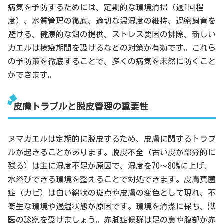
病気を予防するためには、定期的な環境清掃（週1回程
度）、水質管理の徹底、適切な温湿度の維持、過密飼育を
避ける、健康的な餌の提供、ストレス要因の排除、新しい
カエルは検疫期間を設けるなどの対策が有効です。これら
の予防策を徹底することで、多くの病気を未然に防ぐこと
ができます。
皮膚トラブルと脱皮管理の重要性
ヌマガエルは定期的に脱皮するため、皮膚に関するトラブ
ルが起きることがあります。脱皮不全（古い皮が部分的に
残る）は主に湿度不足が原因で、湿度を70～80%に上げ、
水浴びできる環境を整えることで対処できます。皮膚真菌
症（カビ）は白い綿状の斑点や皮膚の変色として現れ、不
衛生な環境や過湿状態が原因です。環境を清潔に保ち、獣
医の診察を受けましょう。赤脚症候群は足の裏や腹部が赤