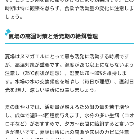
す。ビタミン剤を餌に振りかけるとより効果的です。この
時期は特に観察を怠らず、食欲や活動量の変化に注意しま
しょう。
夏場の高温対策と活発期の給餌管理
夏場はヌマガエルにとって最も活発に活動する時期です
が、高温対策が重要です。温度が28℃以上にならないよう
注意し（25℃前後が理想）、湿度は70～80%を維持しま
す。水場の水の交換頻度を増やし（毎日が理想）、直射日
光を避け、涼しい場所に設置しましょう。
夏の餌やりでは、活動量が増えるため餌の量を若干増や
し、成体で週3～4回程度与えます。水分の多い生餌（コオ
ロギなど）がおすすめで、夕方～夜間に給餌すると食いつ
きが良いです。夏場は特に水の腐敗や床材のカビに注意