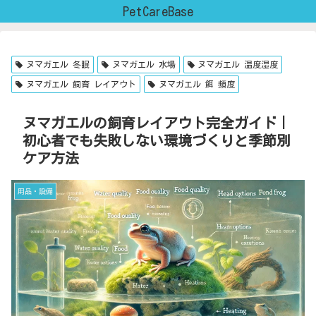
PetCareBase
ヌマガエル 冬眠
ヌマガエル 水場
ヌマガエル 温度湿度
ヌマガエル 飼育 レイアウト
ヌマガエル 餌 頻度
ヌマガエルの飼育レイアウト完全ガイド｜
初心者でも失敗しない環境づくりと季節別
ケア方法
用品・設備