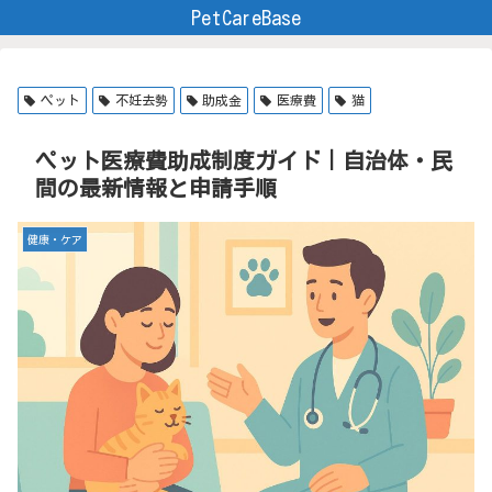
PetCareBase
ペット
不妊去勢
助成金
医療費
猫
ペット医療費助成制度ガイド｜自治体・民
間の最新情報と申請手順
健康・ケア