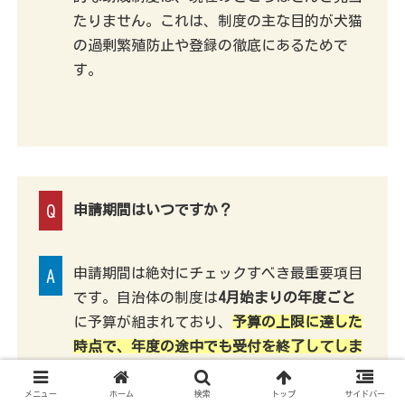
たりません。これは、制度の主な目的が犬猫
の過剰繁殖防止や登録の徹底にあるためで
す。
Q
申請期間はいつですか？
申請期間は絶対にチェックすべき最重要項目
A
です。自治体の制度は
4月始まりの年度ごと
に予算が組まれており、
予算の上限に達した
時点で、年度の途中でも受付を終了してしま
います
。民間団体の助成も募集期間が限られ
ています[5]。思い立ったが吉日、すぐに最
メニュー
ホーム
検索
トップ
サイドバー