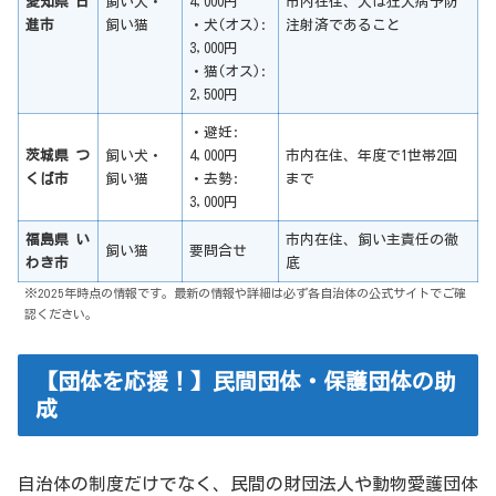
愛知県 日
飼い犬・
4,000円
市内在住、犬は狂犬病予防
進市
飼い猫
・犬(オス):
注射済であること
3,000円
・猫(オス):
2,500円
・避妊:
茨城県 つ
飼い犬・
4,000円
市内在住、年度で1世帯2回
くば市
飼い猫
・去勢:
まで
3,000円
福島県 い
市内在住、飼い主責任の徹
飼い猫
要問合せ
わき市
底
※2025年時点の情報です。最新の情報や詳細は必ず各自治体の公式サイトでご確
認ください。
【団体を応援！】民間団体・保護団体の助
成
自治体の制度だけでなく、民間の財団法人や動物愛護団体