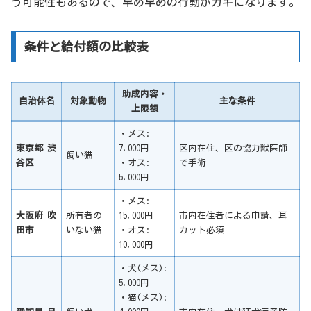
う可能性もあるので、早め早めの行動がカギになります。
条件と給付額の比較表
助成内容・
自治体名
対象動物
主な条件
上限額
・メス:
東京都 渋
7,000円
区内在住、区の協力獣医師
飼い猫
谷区
・オス:
で手術
5,000円
・メス:
大阪府 吹
所有者の
15,000円
市内在住者による申請、耳
田市
いない猫
・オス:
カット必須
10,000円
・犬(メス):
5,000円
・猫(メス):