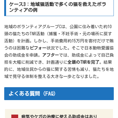
ケース3：地域猫活動で多くの猫を救えたボラ
ンティアの例
地域のボランティアグループCは、公園に住み着いた約10
頭の猫たちのTNR活動（捕獲・不妊手術・元の場所に戻す
活動）を計画。しかし、手術費用約15万円を寄付だけで賄
うのは困難な
ビフォー
状況でした。そこで日本動物愛護協
会の助成金を申請。
アフター
では、助成金によって自己負
担を大幅に削減でき、計画通りに
全頭のTNRを完了
。結果
的に、地域住民からの猫に関する苦情も減り、猫たちを地
域で見守る体制を整える大きな一歩となりました。
よくある質問（FAQ）
病気やケガの治療に使える助成金はあり