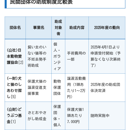
民間団体の助成制度比較表
助成
団体名
事業名
対象
助成内容
2025年度の動向
者
個
飼い主のい
2025年4月1日より
(公社)日
人・
ない猫等の
手術費用の
申請受付開始（予
本動物愛
ボラ
不妊去勢手
一部
算なくなり次第終
護協会
[2]
ンテ
術助成
了）
ィア
(一財)犬
譲渡活動費
保護犬猫の
動物
と猫のし
用（1頭あ
2025年度の助成団
譲渡促進支
保護
あわせ探
たり1〜2万
体決定済
援事業
団体
し
[5]
円）
保護
(公財)ど
保護犬猫1
さとおやさ
団
うぶつ基
頭あたり
随時実施中
がし助成金
体・
金
[1]
7,000円
個人