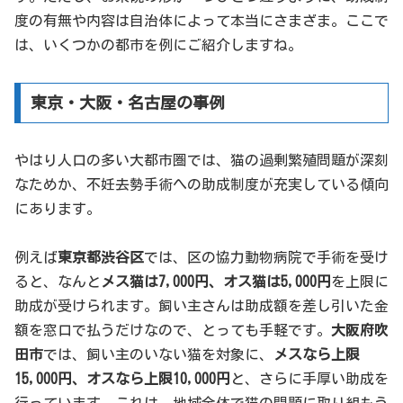
度の有無や内容は自治体によって本当にさまざま。ここで
は、いくつかの都市を例にご紹介しますね。
東京・大阪・名古屋の事例
やはり人口の多い大都市圏では、猫の過剰繁殖問題が深刻
なためか、不妊去勢手術への助成制度が充実している傾向
にあります。
例えば
東京都渋谷区
では、区の協力動物病院で手術を受け
ると、なんと
メス猫は7,000円、オス猫は5,000円
を上限に
助成が受けられます。飼い主さんは助成額を差し引いた金
額を窓口で払うだけなので、とっても手軽です。
大阪府吹
田市
では、飼い主のいない猫を対象に、
メスなら上限
15,000円、オスなら上限10,000円
と、さらに手厚い助成を
行っています。これは、地域全体で猫の問題に取り組もう