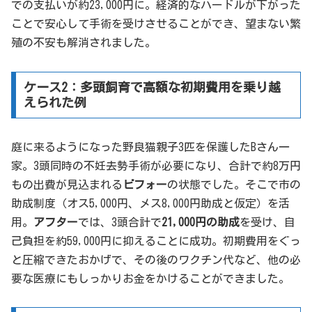
での支払いが約23,000円に。経済的なハードルが下がった
ことで安心して手術を受けさせることができ、望まない繁
殖の不安も解消されました。
ケース2：多頭飼育で高額な初期費用を乗り越
えられた例
庭に来るようになった野良猫親子3匹を保護したBさん一
家。3頭同時の不妊去勢手術が必要になり、合計で約8万円
もの出費が見込まれる
ビフォー
の状態でした。そこで市の
助成制度（オス5,000円、メス8,000円助成と仮定）を活
用。
アフター
では、3頭合計で
21,000円の助成
を受け、自
己負担を約59,000円に抑えることに成功。初期費用をぐっ
と圧縮できたおかげで、その後のワクチン代など、他の必
要な医療にもしっかりお金をかけることができました。