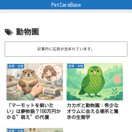
PetCareBase
動物園
記事内に広告が含まれています。
飼育・生態
飼育・生態
「マーモットを飼いた
カカポと動物園：希少な
い」は夢物語？100万円か
オウムに会える場所と驚
かる”萌え”の代償
きの生態学
飼育・生態