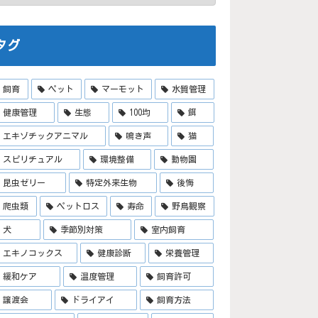
タグ
飼育
ペット
マーモット
水質管理
健康管理
生態
100均
餌
エキゾチックアニマル
鳴き声
猫
スピリチュアル
環境整備
動物園
昆虫ゼリー
特定外来生物
後悔
爬虫類
ペットロス
寿命
野鳥観察
犬
季節別対策
室内飼育
エキノコックス
健康診断
栄養管理
緩和ケア
温度管理
飼育許可
譲渡会
ドライアイ
飼育方法