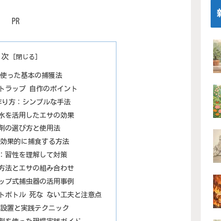
PR
目次
を使った基本の捕獲法
トラップ 自作のポイント
作り方：シンプルな手法
糖水を活用したエサの効果
引剤の選び方と使用法
で効果的に捕食する方法
食：習性を理解して対策
除方法とエサの組み合わせ
ラップ式捕虫器の活用事例
トボトル 死な ない工夫と注意点
の設置と実践テクニック