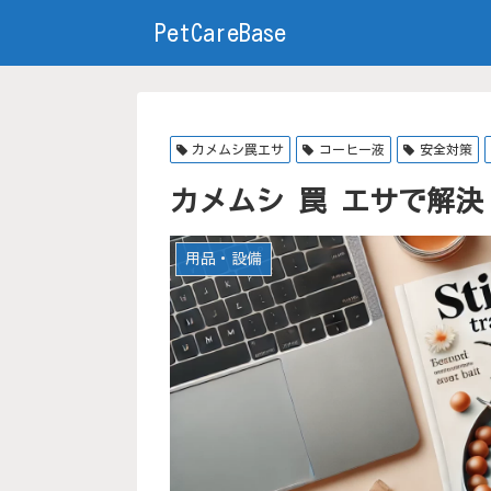
PetCareBase
カメムシ罠エサ
コーヒー液
安全対策
カメムシ 罠 エサで解
用品・設備