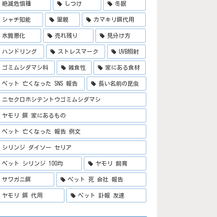
絶滅危惧種
しつけ
冬眠
シャチ知能
里親
カマキリ餌代用
水質悪化
売れ残り
見分け方
ハンドリング
ストレスマーク
UVB照射
ゴミムシダマシ科
雑食性
家にある食材
ペット 亡くなった SNS 報告
長い名前の昆虫
ニセクロホシテントウゴミムシダマシ
ヤモリ 餌 家にあるもの
ペット 亡くなった 報告 例文
シリンジ ダイソー セリア
ペット シリンジ 100均
ヤモリ 飼育
サワガニ餌
ペット 死 会社 報告
ヤモリ 餌 代用
ペット 訃報 友達