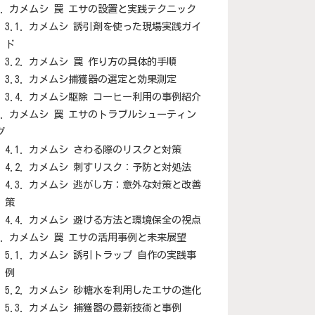
カメムシ 罠 エサの設置と実践テクニック
カメムシ 誘引剤を使った現場実践ガイ
ド
カメムシ 罠 作り方の具体的手順
カメムシ捕獲器の選定と効果測定
カメムシ駆除 コーヒー利用の事例紹介
カメムシ 罠 エサのトラブルシューティン
グ
カメムシ さわる際のリスクと対策
カメムシ 刺すリスク：予防と対処法
カメムシ 逃がし方：意外な対策と改善
策
カメムシ 避ける方法と環境保全の視点
カメムシ 罠 エサの活用事例と未来展望
カメムシ 誘引トラップ 自作の実践事
例
カメムシ 砂糖水を利用したエサの進化
カメムシ 捕獲器の最新技術と事例