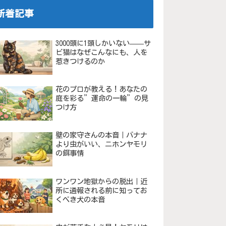
新着記事
3000頭に1頭しかいない——サ
ビ猫はなぜこんなにも、人を
惹きつけるのか
花のプロが教える！あなたの
庭を彩る”運命の一輪”の見
つけ方
壁の家守さんの本音｜バナナ
より虫がいい、ニホンヤモリ
の餌事情
ワンワン地獄からの脱出｜近
所に通報される前に知ってお
くべき犬の本音