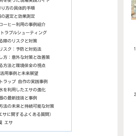
引剤を使った現場実践ガイド
作り方の具体的手順
器の選定と効果測定
 コーヒー利用の事例紹介
のトラブルシューティング
わる際のリスクと対策
すリスク：予防と対処法
がし方：意外な対策と改善策
ける方法と環境保全の視点
の活用事例と未来展望
トラップ 自作の実践事例
糖水を利用したエサの進化
獲器の最新技術と事例
除方法の未来と持続可能な対策
 エサに関するよくある質問）
罠 エサ