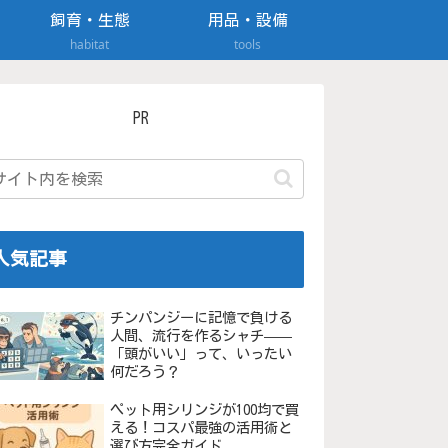
飼育・生態
用品・設備
habitat
tools
PR
人気記事
チンパンジーに記憶で負ける
人間、流行を作るシャチ——
「頭がいい」って、いったい
何だろう？
ペット用シリンジが100均で買
える！コスパ最強の活用術と
選び方完全ガイド