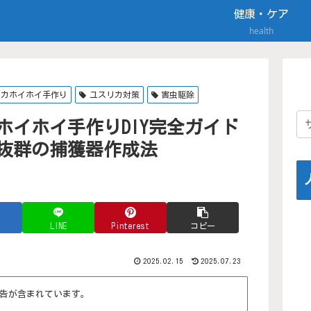
健康・ケア
health
リカホイホイ手作り
ユスリカ対策
害虫駆除
カホイホイ手作りDIY完全ガイド
抜群の捕獲器作成法
LINE
Pinterest
コピー
2025.02.15
2025.07.23
告が含まれています。