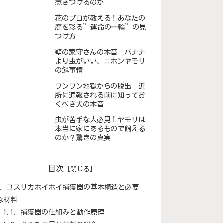
惹きつけるのか
花のプロが教える！あなたの
庭を彩る”運命の一輪”の見
つけ方
壁の家守さんの本音｜バナナ
より虫がいい、ニホンヤモリ
の餌事情
ワンワン地獄からの脱出｜近
所に通報される前に知ってお
くべき犬の本音
虫が苦手な人必見！ヤモリは
本当に家にあるもので飼える
のか？驚きの真実
目次
ユスリカホイホイ捕獲器の基本構造と必要
な材料
捕獲器の仕組みと動作原理