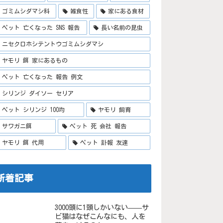
ゴミムシダマシ科
雑食性
家にある食材
ペット 亡くなった SNS 報告
長い名前の昆虫
ニセクロホシテントウゴミムシダマシ
ヤモリ 餌 家にあるもの
ペット 亡くなった 報告 例文
シリンジ ダイソー セリア
ペット シリンジ 100均
ヤモリ 飼育
サワガニ餌
ペット 死 会社 報告
ヤモリ 餌 代用
ペット 訃報 友達
新着記事
3000頭に1頭しかいない——サ
ビ猫はなぜこんなにも、人を