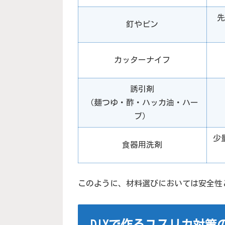
先
釘やピン
カッターナイフ
誘引剤
（麺つゆ・酢・ハッカ油・ハー
ブ）
少
食器用洗剤
このように、材料選びにおいては安全性
DIYで作るユスリカ対策