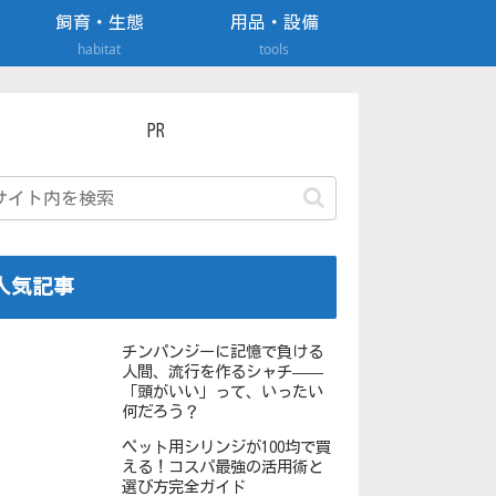
飼育・生態
用品・設備
habitat
tools
PR
人気記事
チンパンジーに記憶で負ける
人間、流行を作るシャチ——
「頭がいい」って、いったい
何だろう？
ペット用シリンジが100均で買
える！コスパ最強の活用術と
選び方完全ガイド