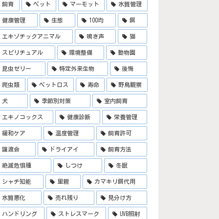
飼育
ペット
マーモット
水質管理
健康管理
生態
100均
餌
エキゾチックアニマル
鳴き声
猫
スピリチュアル
環境整備
動物園
昆虫ゼリー
特定外来生物
後悔
爬虫類
ペットロス
寿命
野鳥観察
犬
季節別対策
室内飼育
エキノコックス
健康診断
栄養管理
緩和ケア
温度管理
飼育許可
譲渡会
ドライアイ
飼育方法
絶滅危惧種
しつけ
冬眠
シャチ知能
里親
カマキリ餌代用
水質悪化
売れ残り
見分け方
ハンドリング
ストレスマーク
UVB照射