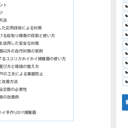
ント
ツ
方法
した応用技術による対策
ける蚊取り線香の役割と使い方
を活用した安全な対策
器以外の自作対策の実例
するユスリカホイホイ捕獲器の使い方
選び方と環境の整え方
網戸の工夫による集客防止
と改善方法
品交換の必要性
際の改善例
イ手作りDIY捕獲器